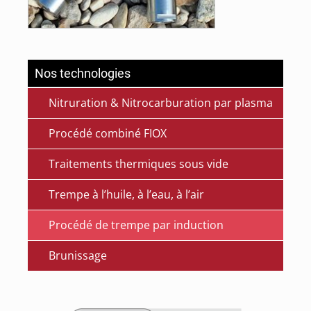
Nos technologies
Nitruration & Nitrocarburation par plasma
Procédé combiné FIOX
Traitements thermiques sous vide
Trempe à l’huile, à l’eau, à l’air
Procédé de trempe par induction
Brunissage